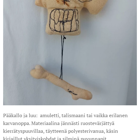
Pääkallo ja luu: amuletti, talismaani tai vaikka erilanen
karvanoppa. Materiaalina jännästi ruostevärjättyä
kierrätyspuuvillaa, täytteenä polyesterivanua, käsin
kirjaillut yksityiskohdat ja silminä puvunnapit,