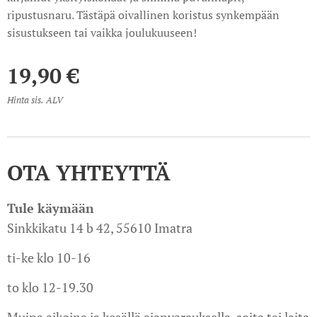
ripustusnaru. Tästäpä oivallinen koristus synkempään
sisustukseen tai vaikka joulukuuseen!
19,90
€
Hinta sis. ALV
OTA YHTEYTTÄ
Tule käymään
Sinkkikatu 14 b 42, 55610 Imatra
ti-ke klo 10-16
to klo 12-19.30
Muina aikoina ja kesällä ajanvarauksella, soita tai laita